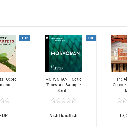
TOP
TOP
ts - Georg
MORVORAN – Celtic
The A
emann...
Tunes and Baroque
Counterp
Spirit...
B
 EUR
Nicht käuflich
17,