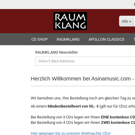
Alle
CD SHOP
RAUMKLANG
APOLLON CLASSICS
RAUMKLANG Newsletter
Deine
E-
Mail-
Addresse
Herzlich Willkommen bei Asinamusic
.com 
Wir bemühen uns, Ihre Bestellung noch am gleichen Tag zu ve
Ab einem
Mindestbestellwert von 50,- €
(gilt nur für CDs) erh
Bei Bestellung von 3 CDs legen wir Ihnen
EINE kostenlose CD
Bei Bestellung von 4 CDs legen wir Ihnen
ZWEI kostenlose C
Hier gelangen Sie zu unseren Weihnachts CDs!