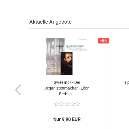
Aktuelle Angebote
-60%
-43%
der
Sweelinck - Der
Tri
Organistenmacher - Léon
Berben...
Nur 9,90 EUR