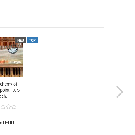
NEU
TOP
lchemy of
oint - J. S.
ach...
50 EUR