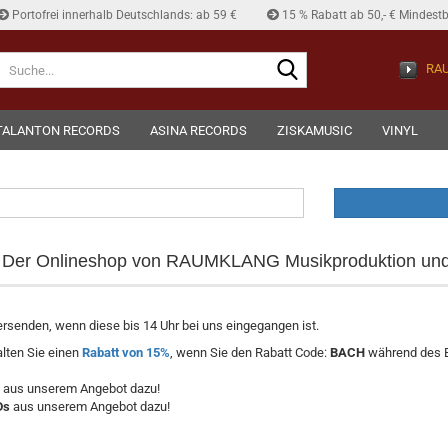
Portofrei innerhalb Deutschlands: ab 59 €
15 % Rabatt ab 50,- € Mindestb
Suche...
RAU
TALANTON RECORDS
ASINA RECORDS
ZISKAMUSIC
VINYL
- Der Onlineshop von RAUMKLANG Musikproduktion un
rsenden, wenn diese bis 14 Uhr bei uns eingegangen ist.
alten Sie einen
Rabatt von 15%
, wenn Sie den Rabatt Code:
BACH
während des 
aus unserem Angebot dazu!
Ds
aus unserem Angebot dazu!