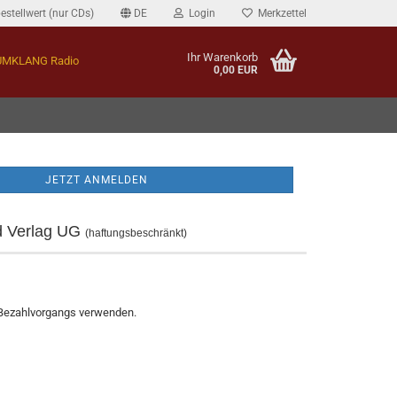
estellwert (nur CDs)
DE
Login
Merkzettel
Ihr Warenkorb
MKLANG Radio
0,00 EUR
d Verlag UG
(haftungsbeschränkt)
Bezahlvorgangs verwenden.