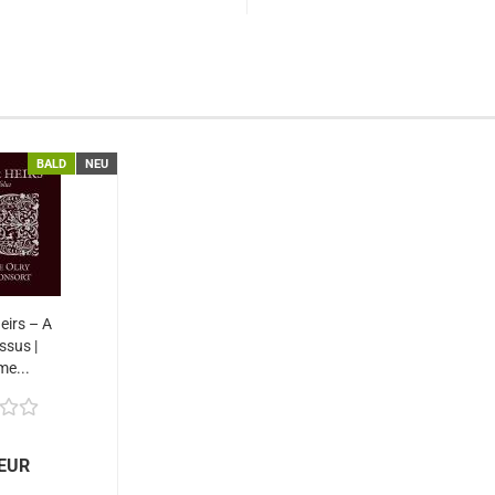
BALD
NEU
eirs – A
ssus |
me...
 EUR