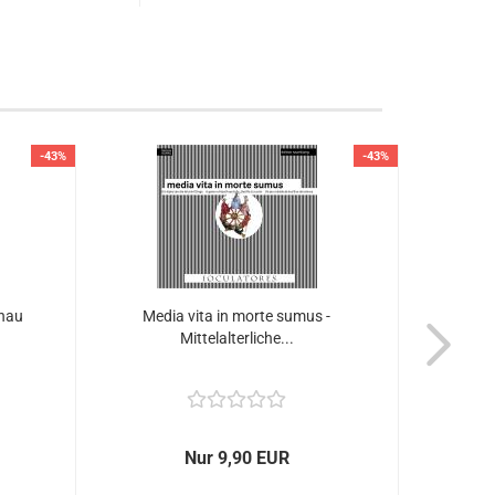
-43%
-43%
̈nau
Media vita in morte sumus -
Lusat
Mittelalterliche...
M
Nur 9,90 EUR