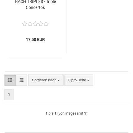
BACH TRIPL3S - Triple
Concertos
17,50 EUR
Sortieren nach
pro Seite
Sortieren nach
8 pro Seite
1
1
bis
1
(von insgesamt
1
)