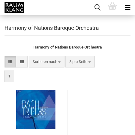
Harmony of Nations Baroque Orchestra
Harmony of Nations Baroque Orchestra
Sortieren nach
pro Seite
Sortieren nach
8 pro Seite
1