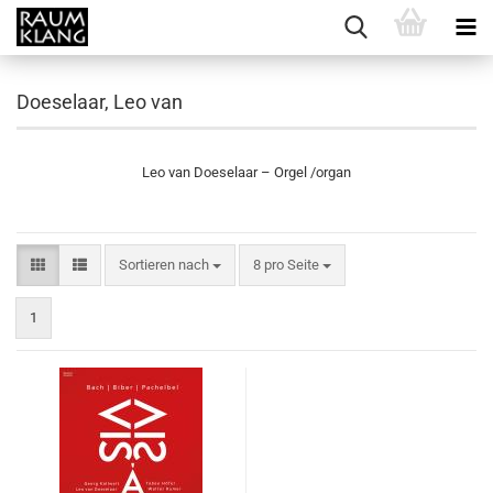
Doeselaar, Leo van
Leo van Doeselaar – Orgel /organ
Sortieren nach
pro Seite
Sortieren nach
8 pro Seite
1