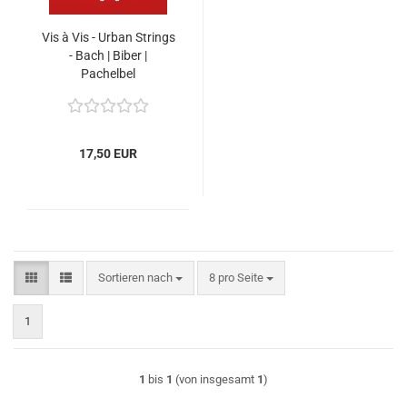
Vis à Vis - Urban Strings
- Bach | Biber |
Pachelbel
17,50 EUR
Sortieren nach
pro Seite
Sortieren nach
8 pro Seite
1
1
bis
1
(von insgesamt
1
)