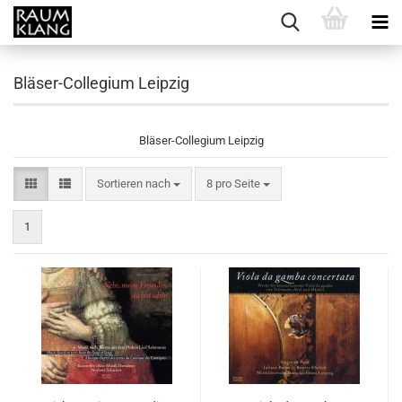
Bläser-Collegium Leipzig
Bläser-Collegium Leipzig
Sortieren nach
pro Seite
Sortieren nach
8 pro Seite
1