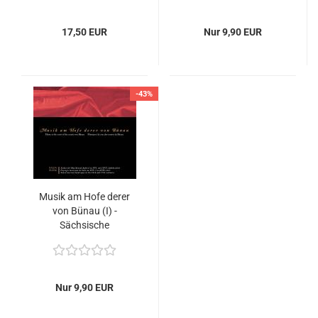
Musik aus der
im Oberlausitzer
Ratsschulbibliothek zu
Sechsstädtebund
17,50 EUR
Nur 9,90 EUR
Zwickau
-43%
Musik am Hofe derer
von Bünau (I) -
Sächsische
Musiklandschaften im
16. und 17.
Jahrhundert (I)
Nur 9,90 EUR