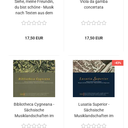
Siehe, meine Freundin,
Viola da gamba
du bist schöne - Musik
concertata
nach Texten aus dem
Hohen Lied Salomonis
17,50 EUR
17,50 EUR
-43%
Bibliotheca Cygneana -
Lusatia Superior -
Sächsische
Sächsische
Musiklandschaften im
Musiklandschaften im
16. und 17.
16. und 17.
Jahrhundert (IV) -
Jahrhundert (II) - Musik