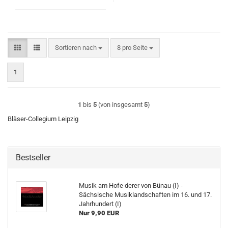
Sortieren nach
pro Seite
Sortieren nach
8 pro Seite
1
1
bis
5
(von insgesamt
5
)
Bläser-Collegium Leipzig
Bestseller
Musik am Hofe derer von Bünau (I) -
Sächsische Musiklandschaften im 16. und 17.
Jahrhundert (I)
Nur 9,90 EUR