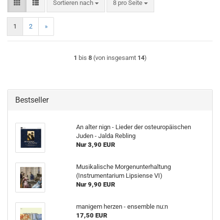
Sortieren nach
pro Seite
Sortieren nach
8 pro Seite
1
2
»
1
bis
8
(von insgesamt
14
)
Bestseller
An alter nign - Lieder der osteuropäischen
Juden - Jalda Rebling
Nur 3,90 EUR
Musikalische Morgenunterhaltung
(Instrumentarium Lipsiense VI)
Nur 9,90 EUR
manigem herzen - ensemble nu:n
17,50 EUR