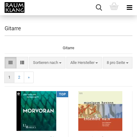
Gitarre
Gitarre
Sortieren nach
pro Seite
Sortieren nach
Alle Hersteller
8 pro Seite
1
2
»
TOP