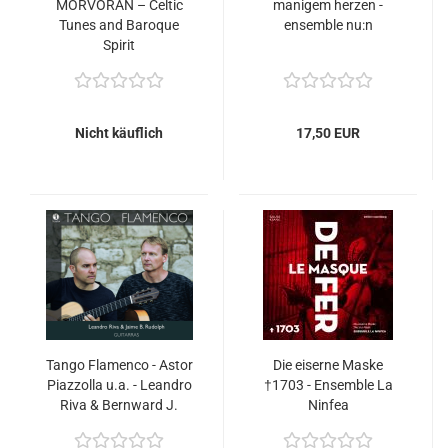
MORVORAN – Celtic
manigem herzen -
Tunes and Baroque
ensemble nu:n
Spirit
Nicht käuflich
17,50 EUR
Tango Flamenco - Astor
Die eiserne Maske
Piazzolla u.a. - Leandro
†1703 - Ensemble La
Riva & Bernward J.
Ninfea
Rudolph