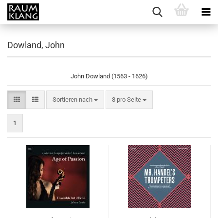
Dowland, John
John Dowland (1563 - 1626)
Sortieren nach
pro Seite
Sortieren nach
8 pro Seite
1