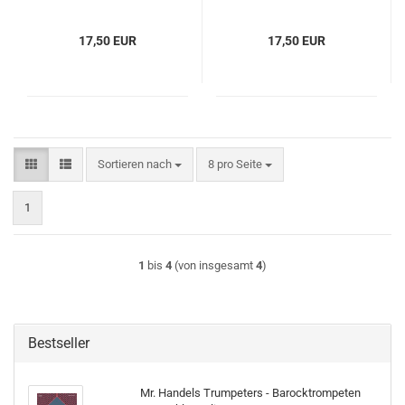
17,50 EUR
17,50 EUR
Sortieren nach
pro Seite
Sortieren nach
8 pro Seite
1
1
bis
4
(von insgesamt
4
)
Bestseller
Mr. Handels Trumpeters - Barocktrompeten