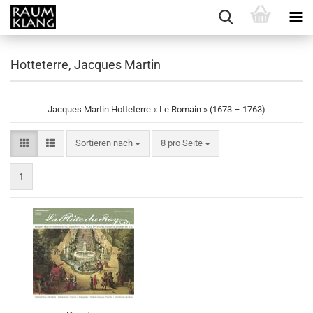
Hotteterre, Jacques Martin
Jacques Martin Hotteterre « Le Romain » (1673 – 1763)
Sortieren nach
pro Seite
Sortieren nach
8 pro Seite
1