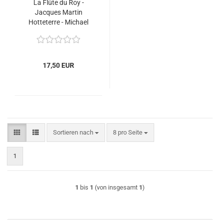
La Flûte du Roy -
Jacques Martin
Hotteterre - Michael
Form
17,50 EUR
Sortieren nach
pro Seite
Sortieren nach
8 pro Seite
1
1
bis
1
(von insgesamt
1
)