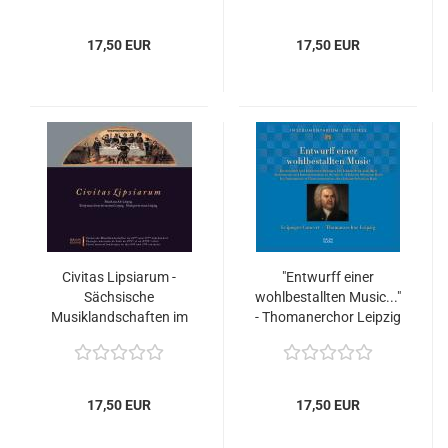
17,50 EUR
17,50 EUR
Civitas Lipsiarum -
"Entwurff einer
Sächsische
wohlbestallten Music..."
Musiklandschaften im
- Thomanerchor Leipzig
16. und 17.
- Ensemble Leipziger
Jahrhundert (V) - Musik
Concert
aus Alt-Leipzig
17,50 EUR
17,50 EUR