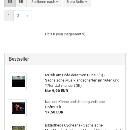
Sortieren nach
pro Seite
Sortieren nach
8 pro Seite
1
2
»
1
bis
8
(von insgesamt
9
)
Bestseller
Musik am Hofe derer von Bünau (II) -
Sächsische Musiklandschaften im 16ten und
17ten Jahrhundert (III)
Nur 9,90 EUR
Karl der Kühne und die burgundische
Hofmusik
17,50 EUR
Bibliotheca Cygneana - Sächsische