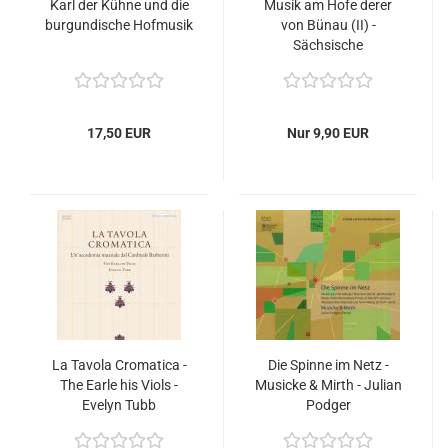
Karl der Kühne und die
Musik am Hofe derer
burgundische Hofmusik
von Bünau (II) -
Sächsische
Musiklandschaften im
16ten und 17ten
Jahrhundert (III)
17,50 EUR
Nur 9,90 EUR
La Tavola Cromatica -
Die Spinne im Netz -
The Earle his Viols -
Musicke & Mirth - Julian
Evelyn Tubb
Podger