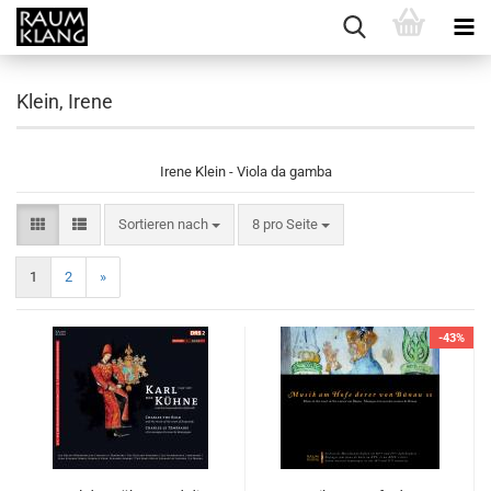
Klein, Irene
Irene Klein - Viola da gamba
Sortieren nach
pro Seite
Sortieren nach
8 pro Seite
1
2
»
-43%