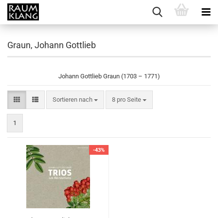
Graun, Johann Gottlieb
Johann Gottlieb Graun (1703 – 1771)
Sortieren nach
pro Seite
Sortieren nach
8 pro Seite
1
-43%