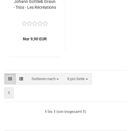
Johann Gottlieb Graun
- Trios - Les Récréations
Nur 9,90 EUR
Sortieren nach
pro Seite
Sortieren nach
8 pro Seite
1
1
bis
1
(von insgesamt
1
)