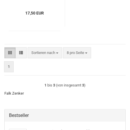
17,50 EUR
Sortieren nach
pro Seite
Sortieren nach
8 pro Seite
1
1
bis
3
(von insgesamt
3
)
Falk Zenker
Bestseller