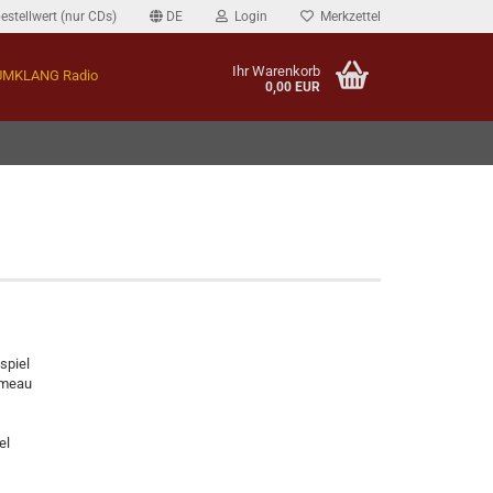
estellwert (nur CDs)
DE
Login
Merkzettel
Ihr Warenkorb
MKLANG Radio
0,00 EUR
spiel
umeau
el