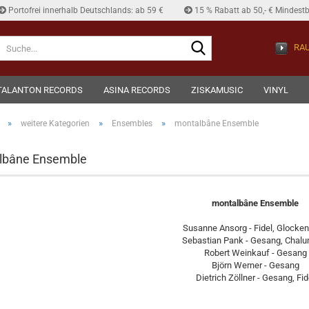
Portofrei innerhalb Deutschlands: ab 59 €
15 % Rabatt ab 50,- € Mindestb
Suche...
RAU
TALANTON RECORDS
ASINA RECORDS
ZISKAMUSIC
VINYL
»
»
»
weitere Kategorien
Ensembles
montalbâne Ensemble
lbâne Ensemble
montalbâne Ensemble
Susanne Ansorg - Fidel, Glocken
Sebastian Pank - Gesang, Chal
Robert Weinkauf - Gesang
Björn Werner - Gesang
Dietrich Zöllner - Gesang, Fid