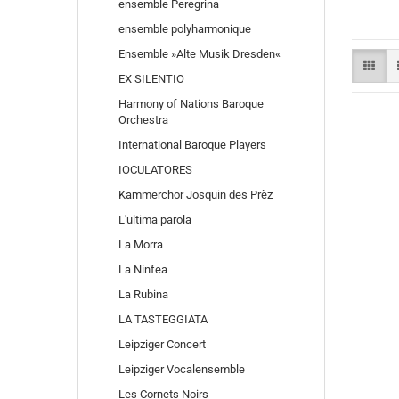
ensemble Peregrina
ensemble polyharmonique
Ensemble »Alte Musik Dresden«
EX SILENTIO
Harmony of Nations Baroque
Orchestra
International Baroque Players
IOCULATORES
Kammerchor Josquin des Prèz
L'ultima parola
La Morra
La Ninfea
La Rubina
LA TASTEGGIATA
Leipziger Concert
Leipziger Vocalensemble
Les Cornets Noirs