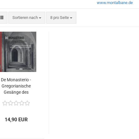
www.montalbane.de
Sortieren nach
pro Seite
Sortieren nach
8 pro Seite
De Monasterio -
Gregorianische
Gesänge des
Spätmittelalters -
montalbâne
ensemble
14,90 EUR