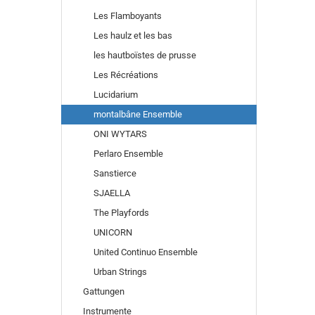
Les Flamboyants
Les haulz et les bas
les hautboïstes de prusse
Les Récréations
Lucidarium
montalbâne Ensemble
ONI WYTARS
Perlaro Ensemble
Sanstierce
SJAELLA
The Playfords
UNICORN
United Continuo Ensemble
Urban Strings
Gattungen
Instrumente