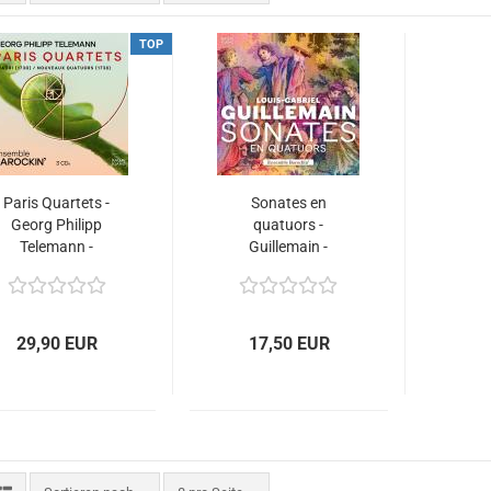
TOP
Paris Quartets -
Sonates en
Georg Philipp
quatuors -
Telemann -
Guillemain -
Ensemble
Ensemble Barockin
BAROCKIN’
29,90 EUR
17,50 EUR