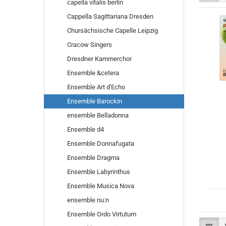
capella vitalis berlin
Cappella Sagittariana Dresden
Chursächsische Capelle Leipzig
Cracow Singers
Dresdner Kammerchor
Ensemble &cetera
Ensemble Art d′Echo
Ensemble Barockin
ensemble Belladonna
Ensemble d4
Ensemble Donnafugata
Ensemble Dragma
Ensemble Labyrinthus
Ensemble Musica Nova
ensemble nu:n
Ensemble Ordo Virtutum