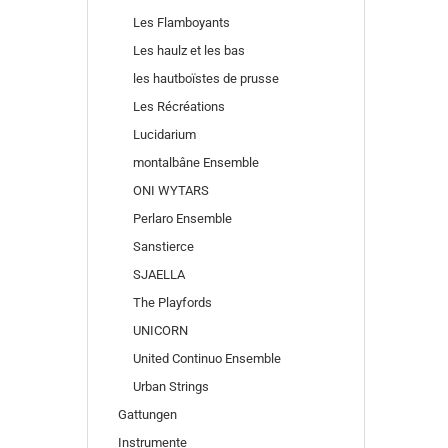
Les Flamboyants
Les haulz et les bas
les hautboïstes de prusse
Les Récréations
Lucidarium
montalbâne Ensemble
ONI WYTARS
Perlaro Ensemble
Sanstierce
SJAELLA
The Playfords
UNICORN
United Continuo Ensemble
Urban Strings
Gattungen
Instrumente