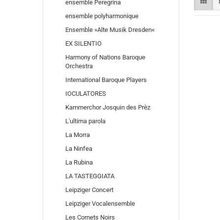
ensemble Peregrina
ensemble polyharmonique
Ensemble »Alte Musik Dresden«
EX SILENTIO
Harmony of Nations Baroque
Orchestra
International Baroque Players
IOCULATORES
Kammerchor Josquin des Prèz
L'ultima parola
La Morra
La Ninfea
La Rubina
LA TASTEGGIATA
Leipziger Concert
Leipziger Vocalensemble
Les Cornets Noirs