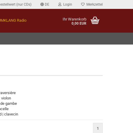
estellwert (nur CDs)
DE
Login
Merkzettel
Ihr Warenkorb
MKLANG Radio
0,00 EUR
raversière
 violon
e de gambe
ncelle
 | clavecin
1