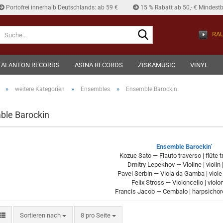
Portofrei innerhalb Deutschlands: ab 59 €
15 % Rabatt ab 50,- € Mindestb
Suche...
RAU
TALANTON RECORDS
ASINA RECORDS
ZISKAMUSIC
VINYL
»
»
»
weitere Kategorien
Ensembles
Ensemble Barockin
ble Barockin
Ensemble Barockin’
Kozue Sato — Flauto traverso | flûte t
Dmitry Lepekhov — Violine | violin |
Pavel Serbin — Viola da Gamba | viol
Felix Stross — Violoncello | violo
Francis Jacob — Cembalo | harpsichord
Sortieren nach
pro Seite
Sortieren nach
8 pro Seite