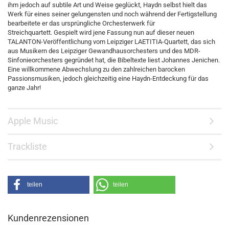
ihm jedoch auf subtile Art und Weise geglückt, Haydn selbst hielt das
Werk für eines seiner gelungensten und noch während der Fertigstellung
bearbeitete er das ursprüngliche Orchesterwerk für
Streichquartett. Gespielt wird jene Fassung nun auf dieser neuen
TALANTON-Veröffentlichung vom Leipziger LAETITIA-Quartett, das sich
aus Musikern des Leipziger Gewandhausorchesters und des MDR-
Sinfonieorchesters gegründet hat, die Bibeltexte liest Johannes Jenichen.
Eine willkommene Abwechslung zu den zahlreichen barocken
Passionsmusiken, jedoch gleichzeitig eine Haydn-Entdeckung für das
ganze Jahr!
Apple Music
Trackliste
teilen
teilen
Kundenrezensionen