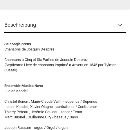
Beschreibung
Se congie prens
Chansons de Josquin Desprez
Chansons à Cinq et Six Parties de Josquin Desprez
(Septiesme Livre de chansons imprimé à Anvers en 1545 par Tylman
Susato)
Ensemble Musica Nova
Lucien Kandel
Christel Boiron , Marie-Claude Vallin - superius / Superius
Lucien Kandel , Xavier Olagne - contratenor / Contratenor
Thierry Peteau , Jérémie Couleau - tenor / Tenor
Marc Busnel , Guillaume Olry - bassus / Bass
Joseph Rassam - orgue / Orgel / organ