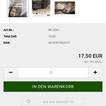
Art.Nr.:
RK 3201
Total Zeit:
76:02
EAN:
4018767032017
17,50 EUR
inkl. 19% MwSt.
AUF DEN MERKZETTEL