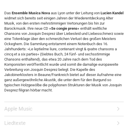
Das
Ensemble Musica Nova
aus Lyon unter der Leitung von
Lucien Kandel
widmet sich bereits seit einigen Jahren der Wiederentdeckung Alter
Musik, von den ersten mehrstimmigen Vertonungen bis hin zur
Barockmusik. Ihre neue CD
»Se congie prens«
enthält weltliche
Chansons von Josquin Desprez über Liebesleid und Liebesschmerz sowie
eine Totenklage über den schmerzlichen Verlust des großen Meisters
Ockeghem. Die Sammlung entstammt einem Notenbuch des 16.
Jahrhunderts: »Le ſeptieſme liure, contenant vingt & qvatre chansons a
cincq et a six parties« (Siebtes Buch, 24 fünf- und sechsstimmige
Chansons enthaltend), das etwa 20 Jahre nach dem Tod des
Komponisten veröffentlicht wurde und somit die damalige europaweite
Verbreitung von Josquin Desprez belegt. Die Kapelle des
Jakobinerklosters in Beaune/Frankreich bietet auf dieser Aufnahme eine
ganz außergewöhnliche Akustik, die unter dem für den Burgund so
typischen Holzgewölbe die polyphonen Strukturen der Musik von Josquin
Desprez filigran hörbar macht.
Apple Music
Liedtexte